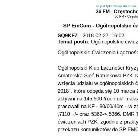
To jest tylko wersja do druku
36 FM - Częstoch
36 FM - Częst
SP EmCom - Ogólnopolskie ćwi
SQ9KFZ
- 2018-02-27, 16:02
Temat postu
: Ogólnopolskie ćwic
Ogólnopolskie Ćwiczenia Łącznoś
Ogólnopolski Klub Łączności Kry
Amatorska Sieć Ratunkowa PZK za
wzięcia udziału w ogólnopolskich 
2018", które odbędą się 10 marca
aktywni na 145.500 /ruch ukf mak
pracowali na KF - 80/60/40m - w z
,7110 +/- oraz 5362->,5366. DM
ćwiczeniach PZK, zgodnie z prakty
przekazu komunikatów do SP EMC