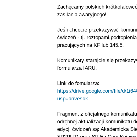
Zachęcamy polskich krótkofalowców
zasilania awaryjnego!
Jeśli chcecie przekazywać komuni
ćwiczeń - tj. roztopami,podtopieni
pracujących na KF lub 145.5.
Komunikaty starajcie się przekazy
formularza IARU.
Link do fomularza:
https://drive.google.com/file/d/
usp=drivesdk
Fragment z oficjalnego komunikat
odrębnej aktualizacji komunikatu d
edycji ćwiczeń są: Akademicka Si
SP2PUT) oraz SP EmCom Kujawy z