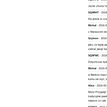
Jacek chcesz by
SQ9RHT
- 2016
Kto jedzie w cz
Michał
- 2016-0
z Mariuszem do
Szymon
- 2016-
jako, że będę p
zabrać jakąś ba
SQ9FMC
- 2016
Dotychczas była
Michał
- 2016-0
w Biedrze masz b
komu sie myć, t
Alice
- 2016-05-
Może Przyjadę! 
tradycyjnie pawi
napisze co i jak