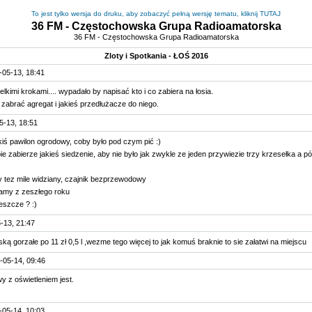
To jest tylko wersja do druku, aby zobaczyć pełną wersję tematu, kliknij TUTAJ
36 FM - Częstochowska Grupa Radioamatorska
36 FM - Częstochowska Grupa Radioamatorska
Zloty i Spotkania - ŁOŚ 2016
-05-13, 18:41
ielkimi krokami.... wypadało by napisać kto i co zabiera na łosia.
zabrać agregat i jakieś przedłużacze do niego.
5-13, 18:51
kiś pawilon ogrodowy, coby było pod czym pić :)
e zabierze jakieś siedzenie, aby nie było jak zwykle ze jeden przywiezie trzy krzesełka a pó
)
ny tez mile widziany, czajnik bezprzewodowy
 mamy z zeszłego roku
eszcze ? :)
-13, 21:47
ką gorzałe po 11 zł 0,5 l ,wezme tego więcej to jak komuś braknie to sie załatwi na miejscu
-05-14, 09:46
y z oświetleniem jest.
-05-14, 10:03