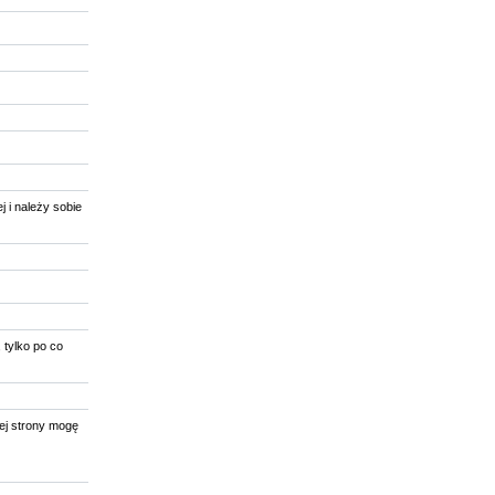
 i należy sobie
 tylko po co
ej strony mogę