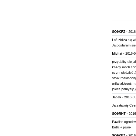
SQ9KFZ
- 2016
Łoś zbliża się w
Ja postaram się 
Michał
- 2016-0
przydałby sie ja
każdy niech sobi
czym siedzieć :
stolik rozkłada
grilla jakiegoś
jakies pomysły j
Jacek
- 2016-05
Ja załatwię Czes
SQ9RHT
- 2016
Pawilon ogrodow
Butla + palnik.
SQ9KFZ
- 2016