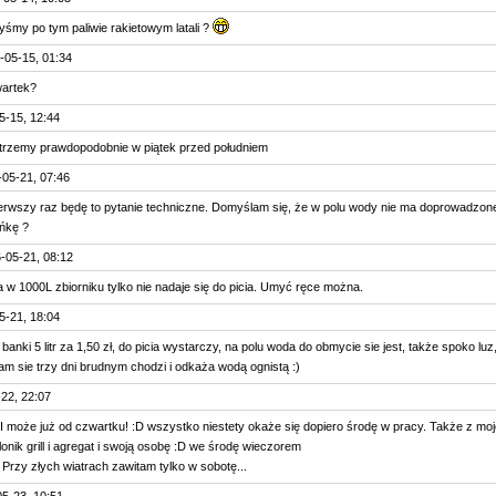
śmy po tym paliwie rakietowym latali ?
-05-15, 01:34
wartek?
5-15, 12:44
trzemy prawdopodobnie w piątek przed południem
05-21, 07:46
ierwszy raz będę to pytanie techniczne. Domyślam się, że w polu wody nie ma doprowadzonej
ńkę ?
-05-21, 08:12
 w 1000L zbiorniku tylko nie nadaje się do picia. Umyć ręce można.
5-21, 18:04
anki 5 litr za 1,50 zł, do picia wystarczy, na polu woda do obmycie sie jest, także spoko luz,
am sie trzy dni brudnym chodzi i odkaża wodą ognistą :)
22, 22:07
I może już od czwartku! :D wszystko niestety okaże się dopiero środę w pracy. Także z moj
lonik grill i agregat i swoją osobę :D we środę wieczorem
. Przy złych wiatrach zawitam tylko w sobotę...