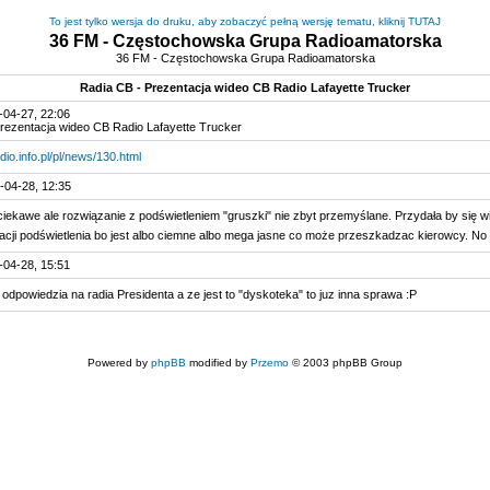
To jest tylko wersja do druku, aby zobaczyć pełną wersję tematu, kliknij TUTAJ
36 FM - Częstochowska Grupa Radioamatorska
36 FM - Częstochowska Grupa Radioamatorska
Radia CB - Prezentacja wideo CB Radio Lafayette Trucker
-04-27, 22:06
Prezentacja wideo CB Radio Lafayette Trucker
dio.info.pl/pl/news/130.html
-04-28, 12:35
ciekawe ale rozwiązanie z podświetleniem "gruszki" nie zbyt przemyślane. Przydała by się 
acji podświetlenia bo jest albo ciemne albo mega jasne co może przeszkadzac kierowcy. No i
-04-28, 15:51
odpowiedzia na radia Presidenta a ze jest to "dyskoteka" to juz inna sprawa :P
Powered by
phpBB
modified by
Przemo
© 2003 phpBB Group