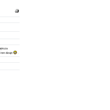
większa
 ten dizajn
.