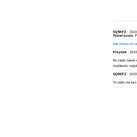
SQ9KFZ
- 2010
Temat postu
: 
http://www.cb-ra
Krzysiek
- 2010
No radio nawet 
możliwośc regul
SQ9KFZ
- 2010
To radio ma byc 