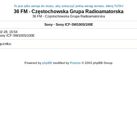
To jest tylko wersja do druku, aby zobaczyć pełną wersję tematu, kliknij TUTAJ
36 FM - Częstochowska Grupa Radioamatorska
36 FM - Częstochowska Grupa Radioamatorska
Sony - Sony ICF-SW100S/100E
2-28, 15:54
Sony ICF-SW100S/100E
ączniku:
Powered by
phpBB
modified by
Przemo
© 2003 phpBB Group