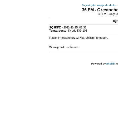
To jest tylko wersja do druku
36 FM - Częstoch
36 FM - Częst
Kyo
SQ9KFZ
- 2011-11-25, 01:31
Temat postu
: Kyodo KG-105
Radio firmowane przez Key, Unilab i Ericsson.
W załączniku schemat.
Powered by
phpBB
mo