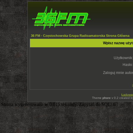
36 FM - Częstochowska Grupa Radioamatorska Strona Główna
Wpisz nazwę użyt
Użytkownik:
Hasło:
Zaloguj mnie auto
Ładowani
Theme
phore
v 0.2 created 
Strona wygenerowana w 0.015 sekundy. Zapytań do SQL: 6