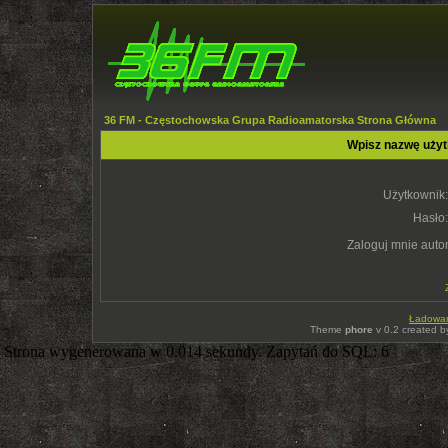
36 FM - Częstochowska Grupa Radioamatorska Strona Główna
Wpisz nazwę użyt
Użytkownik:
Hasło:
Zaloguj mnie auto
Ładowani
Theme
phore
v 0.2 created 
Strona wygenerowana w 0.014 sekundy. Zapytań do SQL: 6