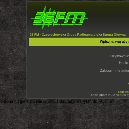
36 FM - Częstochowska Grupa Radioamatorska Strona Główna
Wpisz nazwę użyt
Użytkownik:
Hasło:
Zaloguj mnie auto
Ładowani
Theme
phore
v 0.2 created 
Strona wygenerowana w 0.013 sekundy. Zapytań do SQL: 6