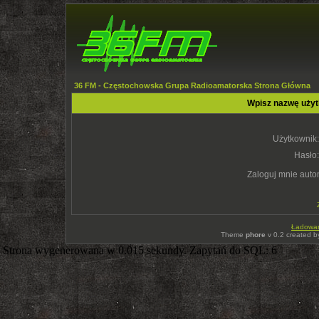
36 FM - Częstochowska Grupa Radioamatorska Strona Główna
Wpisz nazwę użyt
Użytkownik:
Hasło:
Zaloguj mnie auto
Ładowani
Theme
phore
v 0.2 created 
Strona wygenerowana w 0.015 sekundy. Zapytań do SQL: 6