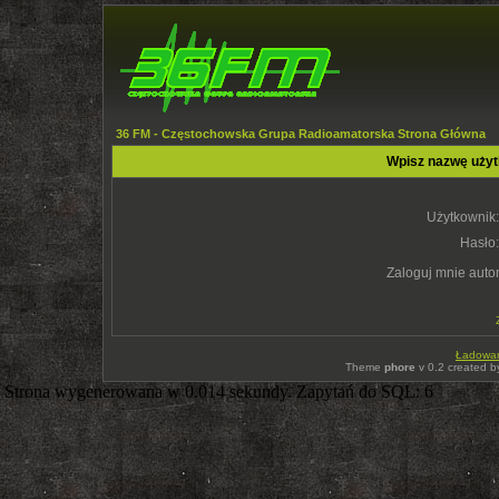
36 FM - Częstochowska Grupa Radioamatorska Strona Główna
Wpisz nazwę użyt
Użytkownik:
Hasło:
Zaloguj mnie auto
Ładowani
Theme
phore
v 0.2 created 
Strona wygenerowana w 0.014 sekundy. Zapytań do SQL: 6