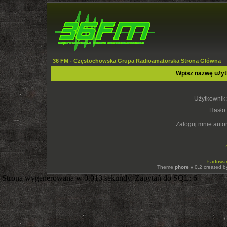
36 FM - Częstochowska Grupa Radioamatorska Strona Główna
Wpisz nazwę użyt
Użytkownik:
Hasło:
Zaloguj mnie auto
Ładowani
Theme
phore
v 0.2 created 
Strona wygenerowana w 0.013 sekundy. Zapytań do SQL: 6