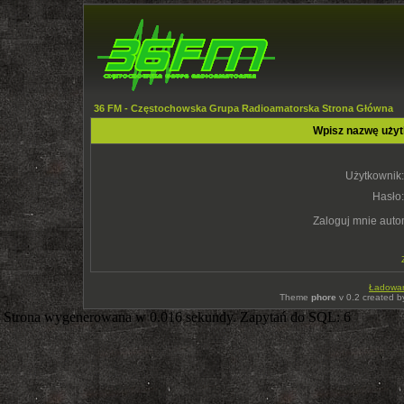
36 FM - Częstochowska Grupa Radioamatorska Strona Główna
Wpisz nazwę użyt
Użytkownik:
Hasło:
Zaloguj mnie auto
Ładowani
Theme
phore
v 0.2 created 
Strona wygenerowana w 0.016 sekundy. Zapytań do SQL: 6