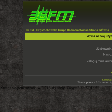
36 FM - Częstochowska Grupa Radioamatorska Strona Główna
Wpisz nazwę użyt
Użytkownik:
Hasło:
Zaloguj mnie auto
Ładowani
Theme
phore
v 0.2 created 
Strona wygenerowana w 0.016 sekundy. Zapytań do SQL: 5