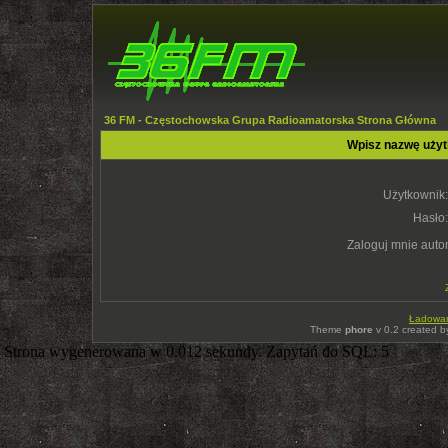
36 FM - Częstochowska Grupa Radioamatorska Strona Główna
Wpisz nazwę użyt
Użytkownik:
Hasło:
Zaloguj mnie auto
Ładowani
Theme
phore
v 0.2 created 
Strona wygenerowana w 0.012 sekundy. Zapytań do SQL: 5